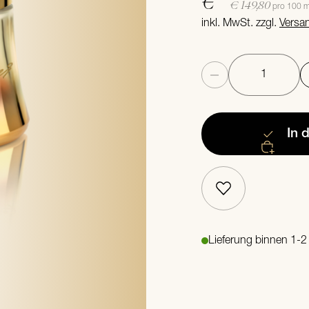
€
€ 149,80
pro 100 m
inkl. MwSt. zzgl.
Versa
Anzahl
In 
Lieferung binnen 1-