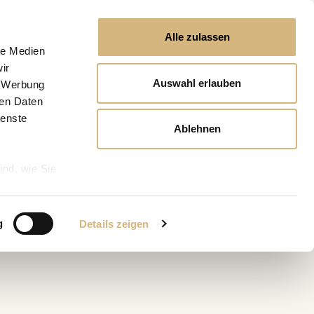
Alle zulassen
le Medien
ir
Auswahl erlauben
, Werbung
ren Daten
ienste
Ablehnen
ind, wie Sie
g
Details zeigen