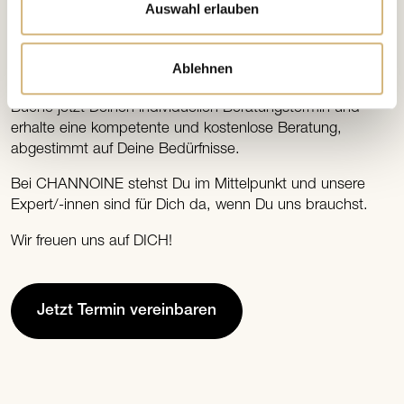
Auswahl erlauben
INDIVIDUELL UND KOSTENFREI
Beratungstermin
Jetzt
vereinbaren.
Ablehnen
Buche jetzt Deinen individuellen Beratungstermin und
erhalte eine kompetente und kostenlose Beratung,
abgestimmt auf Deine Bedürfnisse.
Bei CHANNOINE stehst Du im Mittelpunkt und unsere
Expert/-innen sind für Dich da, wenn Du uns brauchst.
Wir freuen uns auf DICH!
Jetzt Termin vereinbaren