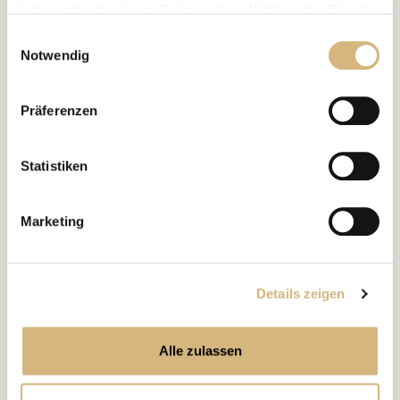
haben oder die sie im Rahmen Ihrer Nutzung der Dienste
gesammelt haben.
Einwilligungsauswahl
Notwendig
Erfahren Sie in unserer
Datenschutzrichtlinie
und im
Impressum
mehr darüber, wer wir sind, wie Sie uns
Präferenzen
kontaktieren können und wie wir personenbezogene
Daten verarbeiten.
Statistiken
Marketing
Details zeigen
Alle zulassen