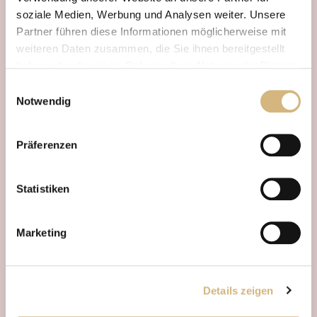
Leitwirkstoffe
soziale Medien, Werbung und Analysen weiter. Unsere
Partner führen diese Informationen möglicherweise mit
weiteren Daten zusammen, die Sie ihnen bereitgestellt
haben oder die sie im Rahmen Ihrer Nutzung der Dienste
gesammelt haben.
Einwilligungsauswahl
Notwendig
Erfahren Sie in unserer
Datenschutzrichtlinie
und im
Impressum
mehr darüber, wer wir sind, wie Sie uns
Präferenzen
kontaktieren können und wie wir personenbezogene
Daten verarbeiten.
Statistiken
Marketing
Details zeigen