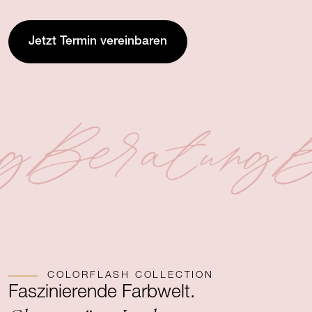
Jetzt Termin vereinbaren
g
Beratung
B
COLORFLASH COLLECTION
Faszinierende Farbwelt.