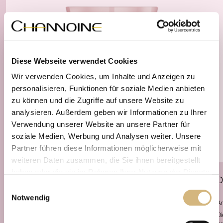
Diese Webseite verwendet Cookies
Wir verwenden Cookies, um Inhalte und Anzeigen zu
personalisieren, Funktionen für soziale Medien anbieten
zu können und die Zugriffe auf unsere Website zu
analysieren. Außerdem geben wir Informationen zu Ihrer
Verwendung unserer Website an unsere Partner für
soziale Medien, Werbung und Analysen weiter. Unsere
Partner führen diese Informationen möglicherweise mit
weiteren Daten zusammen, die Sie ihnen bereitgestellt
haben oder die sie im Rahmen Ihrer Nutzung der Dienste
Overnight Essence
Ultimate Supreme Skin Rejuvenation
D
gesammelt haben.
Einwilligungsauswahl
plus CBD
Notwendig
Artikelnr. 12502 · 60 ml
Ar
Erfahren Sie in unserer
Datenschutzrichtlinie
und im
Schönheit geschieht über Nacht. Dieses unübertroffene Kosmetikum hüllt die Haut
Di
Impressum
mehr darüber, wer wir sind, wie Sie uns