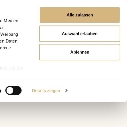
Alle zulassen
le Medien
ir
Auswahl erlauben
, Werbung
ren Daten
ienste
Ablehnen
ind, wie Sie
g
Details zeigen