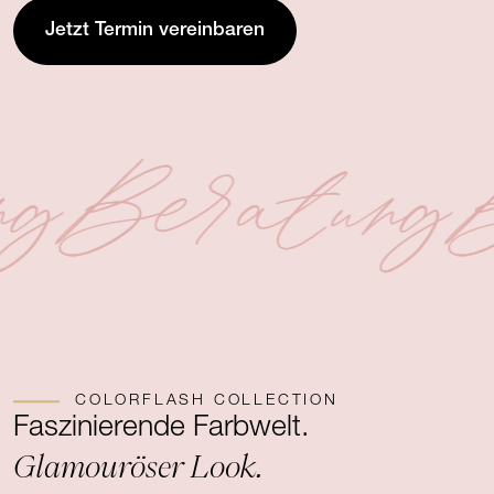
Jetzt Termin vereinbaren
ng
Beratung
B
COLORFLASH COLLECTION
Faszinierende Farbwelt.
Glamouröser Look.