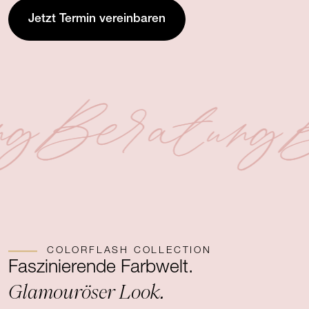
Jetzt Termin vereinbaren
ng
Beratung
B
COLORFLASH COLLECTION
Faszinierende Farbwelt.
Glamouröser Look.