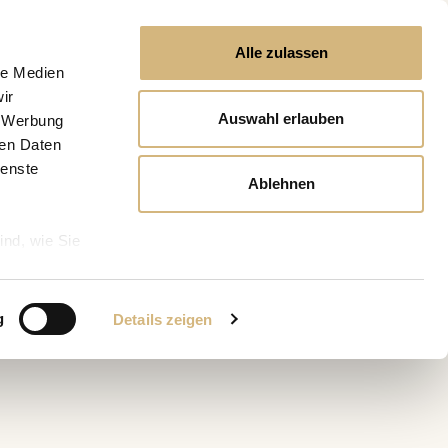
Alle zulassen
le Medien
ir
Auswahl erlauben
, Werbung
ren Daten
ienste
Ablehnen
ind, wie Sie
g
Details zeigen