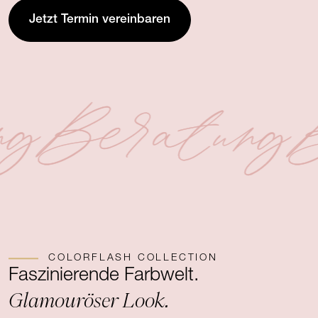
Jetzt Termin vereinbaren
ng
Beratung
B
COLORFLASH COLLECTION
Faszinierende Farbwelt.
Glamouröser Look.