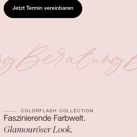
Jetzt Termin vereinbaren
ng
Beratung
B
COLORFLASH COLLECTION
Faszinierende Farbwelt.
Glamouröser Look.