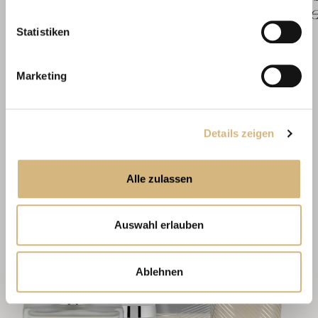
Daten verarbeiten.
Ak
€ 56,70
€
Statistiken
Marketing
Details zeigen
Alle zulassen
Auswahl erlauben
Ablehnen