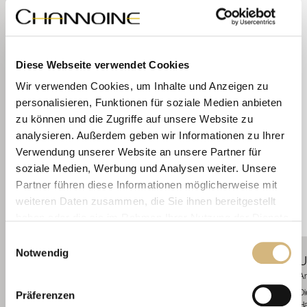
Diese Webseite verwendet Cookies
Wir verwenden Cookies, um Inhalte und Anzeigen zu
personalisieren, Funktionen für soziale Medien anbieten
zu können und die Zugriffe auf unsere Website zu
analysieren. Außerdem geben wir Informationen zu Ihrer
Verwendung unserer Website an unsere Partner für
soziale Medien, Werbung und Analysen weiter. Unsere
Partner führen diese Informationen möglicherweise mit
weiteren Daten zusammen, die Sie ihnen bereitgestellt
haben oder die sie im Rahmen Ihrer Nutzung der Dienste
gesammelt haben.
Einwilligungsauswahl
Notwendig
Shaving Balm
Skin Comfort
U
Erfahren Sie in unserer
Datenschutzrichtlinie
und im
Artikelnr. 81100 · 120 ml
Ar
Impressum
mehr darüber, wer wir sind, wie Sie uns
Präferenzen
Diese speziell für Männerhaut konzipierte Multifunktionspflege leistet weit mehr als
Di
kontaktieren können und wie wir personenbezogene
herkömmliche After Shave- und Anti-Aging-Pflegen.
Ha