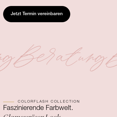
Jetzt Termin vereinbaren
ng
Beratung
B
COLORFLASH COLLECTION
Faszinierende Farbwelt.