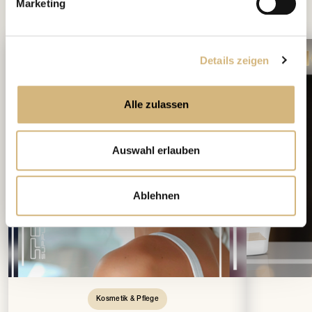
interessieren
Marketing
Das könnte Dich auch
Details zeigen
Alle zulassen
Auswahl erlauben
Ablehnen
Kosmetik & Pflege