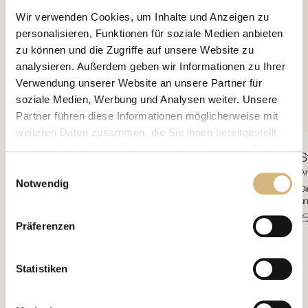
Wir verwenden Cookies, um Inhalte und Anzeigen zu
personalisieren, Funktionen für soziale Medien anbieten
zu können und die Zugriffe auf unsere Website zu
analysieren. Außerdem geben wir Informationen zu Ihrer
Verwendung unserer Website an unsere Partner für
soziale Medien, Werbung und Analysen weiter. Unsere
Partner führen diese Informationen möglicherweise mit
weiteren Daten zusammen, die Sie ihnen bereitgestellt
haben oder die sie im Rahmen Ihrer Nutzung der Dienste
Decolleté Perfecting Essence
New Age
S
gesammelt haben.
Einwilligungsauswahl
Artikelnr. 17117 · 60 ml
Ar
Notwendig
Der Traum vom unwiderstehlichen Dekolleté kann Wirklichkeit werden! Das
Di
Erfahren Sie in unserer
Datenschutzrichtlinie
und im
innovative Zell-Aktiv-Prinzip dieser Mehrphasenformel stimuliert intensiv die
un
Impressum
mehr darüber, wer wir sind, wie Sie uns
Zellmatrix und bewirkt eine belebende Tiefenhydration und Zellregeneration durch
CH
€ 61,30
€
Präferenzen
Anregung ...
ei
kontaktieren können und wie wir personenbezogene
Daten verarbeiten.
Statistiken