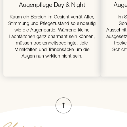
Augenpflege Day & Night
Auge
Kaum ein Bereich im Gesicht verrät Alter,
Im S
Stimmung und Pflegezustand so eindeutig
Sonn
wie die Augenpartie. Während kleine
Ausschnit
Lachfältchen ganz charmant sein können,
ausgesetzt
müssen trockenheitsbedingte, tiefe
trocke
Mimikfalten und Tränensäcke um die
Schicht
Augen nun wirklich nicht sein.
Nach oben