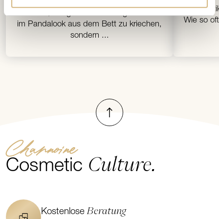
Pflegestrategie. Man vermeidet dabei
Kosmeti
nicht nur, morgens um die Augen herum
Wie so of
im Pandalook aus dem Bett zu kriechen,
sondern ...
Nach oben
Channoine
Culture.
Cosmetic
Beratung
Kostenlose