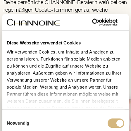
Deine persönliche CHANNOINE-Beraterin weiß bei den
regelmäßigen Update-Terminen genau, welche
Merkmale sie beachten muss, um Dir jederzeit eine
optimale Pflegestrategie anzubieten. Nutze diesen
einzigartigen Service, oder alternativ unsere Online-
Hautbildanalyse und tue Dir damit jedes Mal etwas
Diese Webseite verwendet Cookies
Gutes! Deine Haut wird es Dir danken.
Wir verwenden Cookies, um Inhalte und Anzeigen zu
personalisieren, Funktionen für soziale Medien anbieten
zu können und die Zugriffe auf unsere Website zu
analysieren. Außerdem geben wir Informationen zu Ihrer
Verwendung unserer Website an unsere Partner für
interessieren
Das könnte Dich auch
soziale Medien, Werbung und Analysen weiter. Unsere
Partner führen diese Informationen möglicherweise mit
weiteren Daten zusammen, die Sie ihnen bereitgestellt
haben oder die sie im Rahmen Ihrer Nutzung der Dienste
gesammelt haben.
Einwilligungsauswahl
Notwendig
Erfahren Sie in unserer
Datenschutzrichtlinie
und im