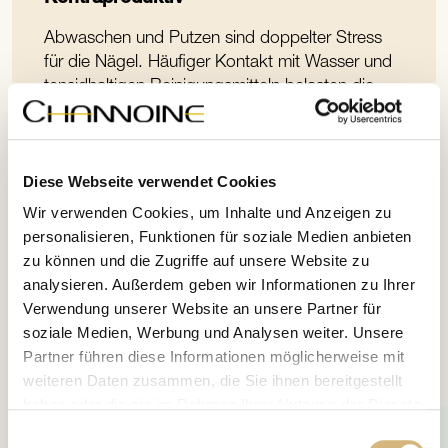
Abwaschen und Putzen sind doppelter Stress
für die Nägel. Häufiger Kontakt mit Wasser und
tensidhaltigen Reinigungsmitteln belasten die
Hautbarriere! Gewöhne Dir deshalb an, bei
diesen Tätigkeiten möglichst Haushalts-
Gummihandschuhe zu tragen. Trage außerdem
Diese Webseite verwendet Cookies
bei kalten Außentemperaturen warme
Handschuhe. Kälte macht Haut und Nägel
Wir verwenden Cookies, um Inhalte und Anzeigen zu
immer spröde.
personalisieren, Funktionen für soziale Medien anbieten
zu können und die Zugriffe auf unsere Website zu
analysieren. Außerdem geben wir Informationen zu Ihrer
Verwendung unserer Website an unsere Partner für
soziale Medien, Werbung und Analysen weiter. Unsere
Partner führen diese Informationen möglicherweise mit
Unsere Empfehlung
weiteren Daten zusammen, die Sie ihnen bereitgestellt
haben oder die sie im Rahmen Ihrer Nutzung der Dienste
gesammelt haben.
Einwilligungsauswahl