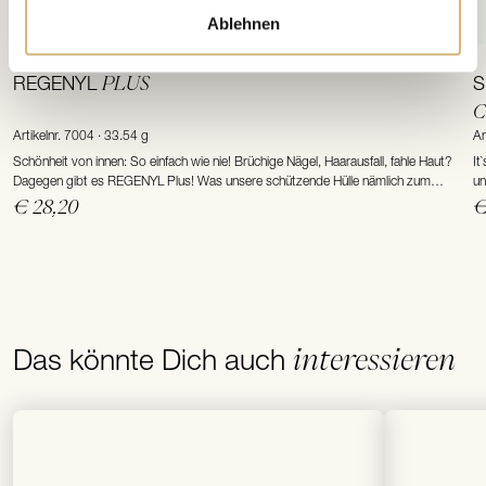
Ablehnen
PLUS
REGENYL
S
Artikelnr. 7004 · 33.54 g
Ar
Schönheit von innen: So einfach wie nie! Brüchige Nägel, Haarausfall, fahle Haut?
It
Dagegen gibt es REGENYL Plus! Was unsere schützende Hülle nämlich zum
un
Schönsein braucht, sind Vitalstoffe der Extraklasse.
H
€ 28,20
€
interessieren
Das könnte Dich auch