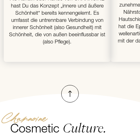
zunehme
hast Du das Konzept „innere und äußere
Nährsto
Schönheit“ bereits kennengelernt. Es
Hautschic
umfasst die untrennbare Verbindung von
hat die E
innerer Schönheit (also Gesundheit) mit
wellenar
Schönheit, die von außen beeinflussbar ist
mit der d
(also Pflege).
Nach oben
Channoine
Culture.
Cosmetic