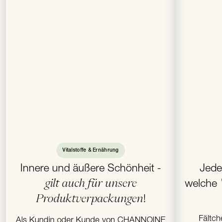
Vitalstoffe & Ernährung
Innere und äußere Schönheit -
Jede
gilt auch für unsere
welche
Produktverpackungen
!
Fältch
Als Kundin oder Kunde von CHANNOINE