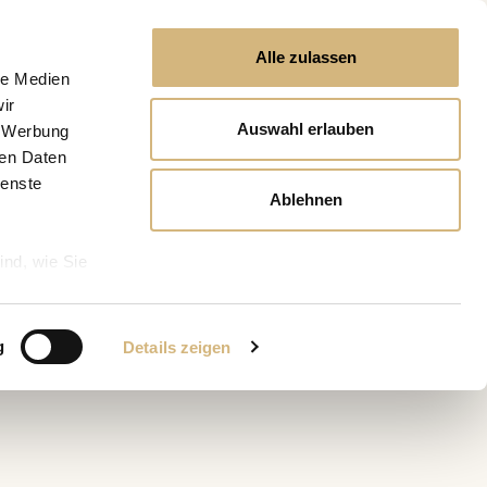
Alle zulassen
le Medien
ir
Auswahl erlauben
, Werbung
ren Daten
ienste
Ablehnen
ind, wie Sie
g
Details zeigen