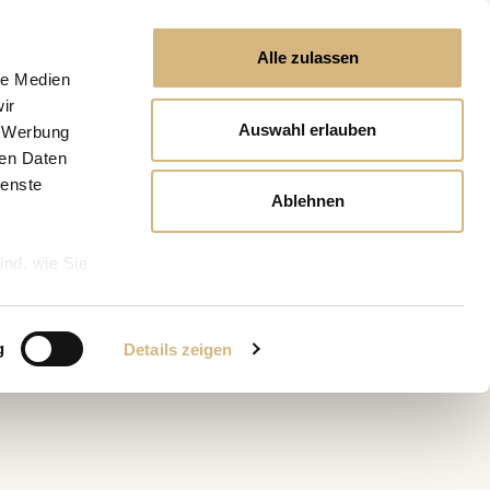
Alle zulassen
le Medien
ir
Auswahl erlauben
, Werbung
ren Daten
ienste
Ablehnen
ind, wie Sie
g
Details zeigen