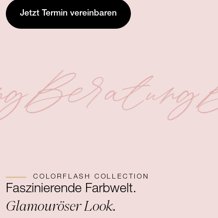
Jetzt Termin vereinbaren
ng
Beratung
B
COLORFLASH COLLECTION
Faszinierende Farbwelt.
Glamouröser Look.