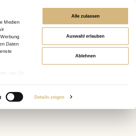
Alle zulassen
le Medien
ir
Auswahl erlauben
, Werbung
ren Daten
ienste
Ablehnen
ind, wie Sie
g
Details zeigen