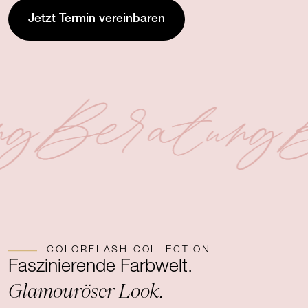
Jetzt Termin vereinbaren
ng
Beratung
B
COLORFLASH COLLECTION
Faszinierende Farbwelt.
Glamouröser Look.