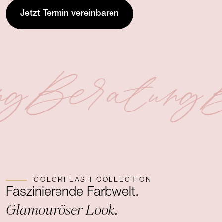
Jetzt Termin vereinbaren
ng
Beratung
B
COLORFLASH COLLECTION
Faszinierende Farbwelt.
Glamouröser Look.