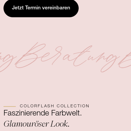
Jetzt Termin vereinbaren
ng
Beratung
B
COLORFLASH COLLECTION
Faszinierende Farbwelt.
Glamouröser Look.