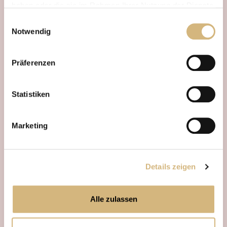
haben oder die sie im Rahmen Ihrer Nutzung der Dienste
gesammelt haben.
Einwilligungsauswahl
Notwendig
Erfahren Sie in unserer
Datenschutzrichtlinie
und im
Impressum
mehr darüber, wer wir sind, wie Sie uns
Präferenzen
kontaktieren können und wie wir personenbezogene
Daten verarbeiten.
Statistiken
Marketing
Details zeigen
Alle zulassen