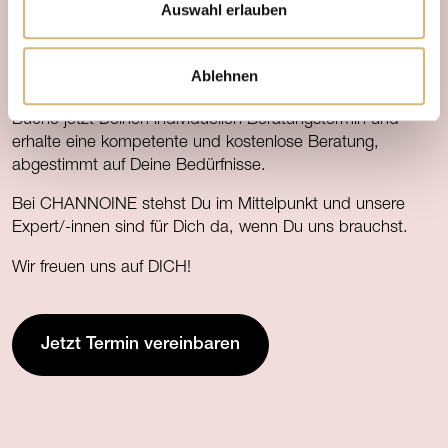
Auswahl erlauben
INDIVIDUELL UND KOSTENFREI
Beratungstermin
Jetzt
vereinbaren.
Ablehnen
Buche jetzt Deinen individuellen Beratungstermin und
erhalte eine kompetente und kostenlose Beratung,
abgestimmt auf Deine Bedürfnisse.
Bei CHANNOINE stehst Du im Mittelpunkt und unsere
Expert/-innen sind für Dich da, wenn Du uns brauchst.
Wir freuen uns auf DICH!
Jetzt Termin vereinbaren