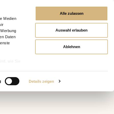
Alle zulassen
le Medien
ir
Auswahl erlauben
, Werbung
ren Daten
ienste
Ablehnen
ind, wie Sie
g
Details zeigen