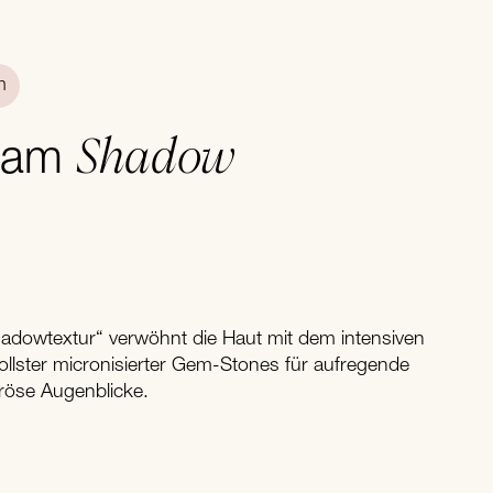
n
Shadow
Glam
Shadowtextur“ verwöhnt die Haut mit dem intensiven
llster micronisierter Gem-Stones für aufregende
röse Augenblicke.