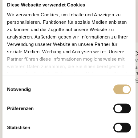
Diese Webseite verwendet Cookies
Wir verwenden Cookies, um Inhalte und Anzeigen zu
personalisieren, Funktionen für soziale Medien anbieten
zu können und die Zugriffe auf unsere Website zu
analysieren. Außerdem geben wir Informationen zu Ihrer
Verwendung unserer Website an unsere Partner für
soziale Medien, Werbung und Analysen weiter. Unsere
Beauty Case
One-Touch CHANNOINE
C
Partner führen diese Informationen möglicherweise mit
Artikelnr. 35100
Ar
weiteren Daten zusammen, die Sie ihnen bereitgestellt
Dieses einzigartige Beauty Case ist mit einem speziell entwickelten hydraulischen
Vo
haben oder die sie im Rahmen Ihrer Nutzung der Dienste
Liftsystem ausgestattet. Öffne das Etui einfach durch gleichzeitiges Drücken der
Pa
beiden seitlichen Button – und schon öffnet sich Dein Beauty Case wie von
€ 13,10
€
gesammelt haben.
Einwilligungsauswahl
Zauberhand.
Notwendig
Erfahren Sie in unserer
Datenschutzrichtlinie
und im
Impressum
mehr darüber, wer wir sind, wie Sie uns
Präferenzen
kontaktieren können und wie wir personenbezogene
Daten verarbeiten.
Statistiken