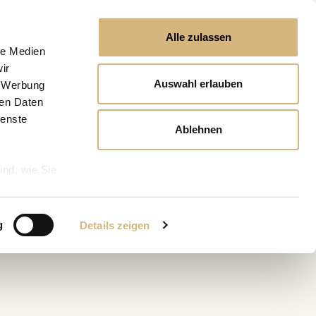
Alle zulassen
le Medien
ir
Auswahl erlauben
, Werbung
ren Daten
ienste
Ablehnen
ind, wie Sie
g
Details zeigen