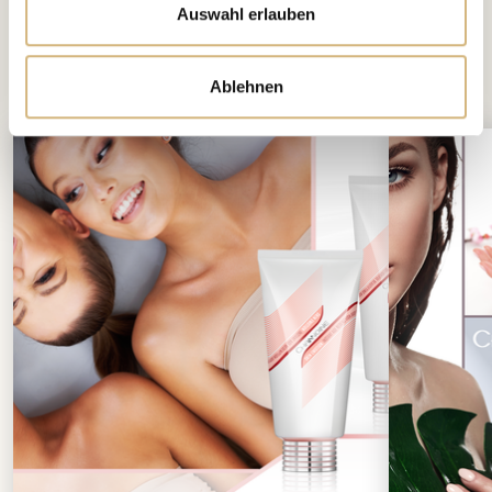
Auswahl erlauben
interessieren
Das könnte Dich auch
Ablehnen