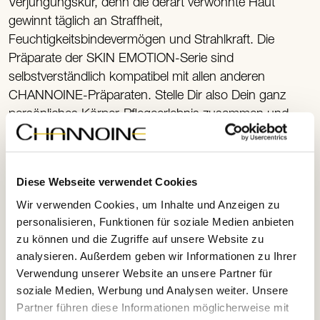
Verjüngungskur, denn die derart verwöhnte Haut
gewinnt täglich an Straffheit,
Feuchtigkeitsbindevermögen und Strahlkraft. Die
Präparate der SKIN EMOTION-Serie sind
selbstverständlich kompatibel mit allen anderen
CHANNOINE-Präparaten. Stelle Dir also Dein ganz
persönliches Körper-Pflegeerlebnis zusammen und
freue Dich abends schon aufs Duschen am Morgen!
Diese Webseite verwendet Cookies
Wir verwenden Cookies, um Inhalte und Anzeigen zu
personalisieren, Funktionen für soziale Medien anbieten
Übrigens:
zu können und die Zugriffe auf unsere Website zu
Natürlich ist auch abendliches Duschen mit SKIN
analysieren. Außerdem geben wir Informationen zu Ihrer
EMOTION ein purer Genuss. Wundere Dich in
Verwendung unserer Website an unsere Partner für
diesem Fall aber nicht, wenn Dein Partner Dich
soziale Medien, Werbung und Analysen weiter. Unsere
ohne Umschweife für besonders unwiderstehlich
Partner führen diese Informationen möglicherweise mit