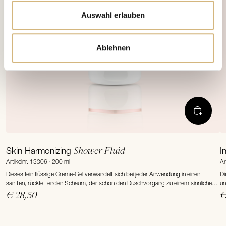
Auswahl erlauben
Ablehnen
Shower Fluid
Skin Harmonizing
I
Artikelnr. 13306 · 200 ml
Ar
Dieses fein flüssige Creme-Gel verwandelt sich bei jeder Anwendung in einen
Di
sanften, rückfettenden Schaum, der schon den Duschvorgang zu einem sinnlichen
un
Pflegeerlebnis macht. Wertvolle Lipide und pflegende Aktivstoffe verwöhnen die
€ 28,50
€
Haut ...