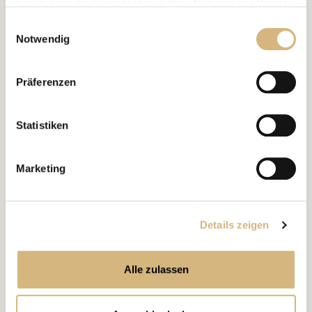
haben oder die sie im Rahmen Ihrer Nutzung der Dienste
gesammelt haben.
Einwilligungsauswahl
Notwendig
Erfahren Sie in unserer
Datenschutzrichtlinie
und im
Impressum
mehr darüber, wer wir sind, wie Sie uns
Präferenzen
kontaktieren können und wie wir personenbezogene
Daten verarbeiten.
Statistiken
Marketing
STIMUCAL
Artikelnr. 7018 · 38.90 g
Powervoll in die besten Jahre des Mannes! Man(n) hört es nicht gern, aber auch bei
Vertretern des so genannten starken Geschlechts sind Wechseljahre ein Thema.
Details zeigen
€ 43,50
Alle zulassen