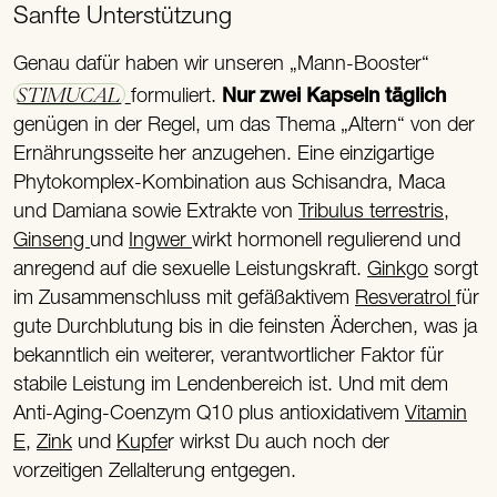
Sanfte Unterstützung
Genau dafür haben wir unseren „Mann-Booster“
STIMUCAL
formuliert.
Nur zwei Kapseln täglich
genügen in der Regel, um das Thema „Altern“ von der
Ernährungsseite her anzugehen. Eine einzigartige
Phytokomplex-Kombination aus Schisandra, Maca
und Damiana sowie Extrakte von
Tribulus terrestris
,
Ginseng
und
Ingwer
wirkt hormonell regulierend und
anregend auf die sexuelle Leistungskraft.
Ginkgo
sorgt
im Zusammenschluss mit gefäßaktivem
Resveratrol
für
gute Durchblutung bis in die feinsten Äderchen, was ja
bekanntlich ein weiterer, verantwortlicher Faktor für
stabile Leistung im Lendenbereich ist. Und mit dem
Anti-Aging-Coenzym Q10 plus antioxidativem
Vitamin
E
,
Zink
und
Kupfe
r wirkst Du auch noch der
vorzeitigen Zellalterung entgegen.