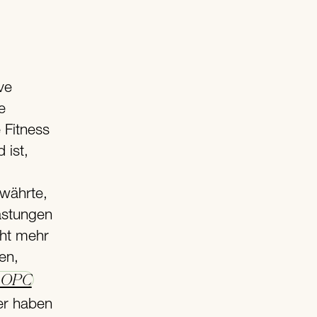
e
 Fitness
 ist,
ewährte,
astungen
cht mehr
en,
 OPC
ter haben