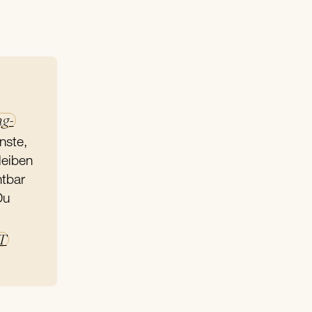
ng-
nste,
leiben
htbar
Du
T