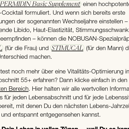
PERMIDIN Basic Supplement
einen hochpotent
-Cocktail formuliert. Und wenn sich bereits erste
ungen der sogenannten Wechseljahre einstellen –
ende Libido, Haut-Elastizität, Stimmungsschwan
zeempfinden – können die NOBUSAN-Spezialpräp
L
STIMUCAL
(für die Frau) und
(für den Mann) 
nterschied machen.
est noch mehr über eine Vitalitäts-Optimierung i
schnitt 55+ erfahren? Dann klicke einfach in den
ten Bereich
. Hier halten wir alle wertvollen Inform
s für jeden Lebensabschnitt und für jede Lebenssi
 bereit, mit denen Du den nächsten Lebens-Jahrz
 und entspannt entgegensehen kannst.