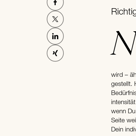
Richt
Nicht nur, aber besonders im fortgeschrittene
wird – äh
gestellt
Bedürfni
intensit
wenn Du 
Seite we
Dein indi