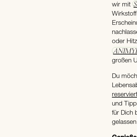
S
wir mit
Wirkstoff
Erschein
nachlass
oder Hit
ANIMY
großen U
Du möcht
Lebensab
reservier
und Tipp
für Dich
gelassen