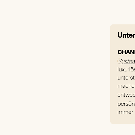
Unter
CHAN
Syste
luxuri
unters
machen
entwed
persön
immer 