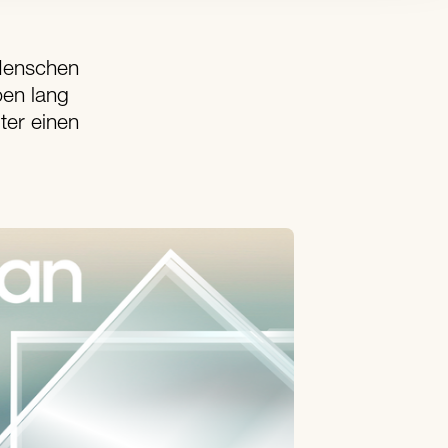
 Menschen
ben lang
lter einen