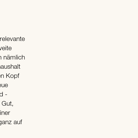
relevante
eite
h nämlich
aushalt
en Kopf
eue
d -
 Gut,
iner
ganz auf