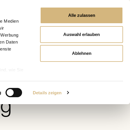
Alle zulassen
le Medien
ir
Auswahl erlauben
, Werbung
ren Daten
ienste
Ablehnen
ind, wie Sie
s
g
Details zeigen
ig