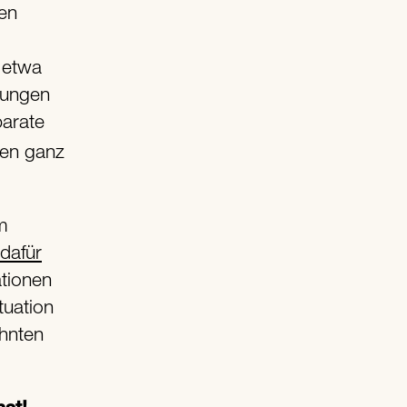
en
 etwa
kungen
arate
den ganz
m
dafür
ationen
tuation
ehnten