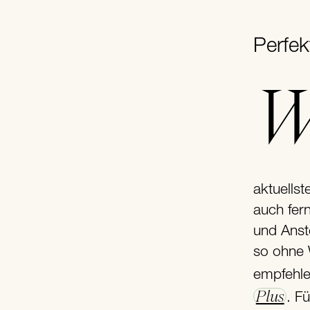
Perfek
Weil aber eine ausgewogene und wir
aktuells
auch fer
und Anst
so ohne 
empfehle
Plus
. F