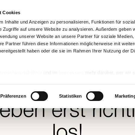
t Cookies
 Inhalte und Anzeigen zu personalisieren, Funktionen für sozia
e Zugriffe auf unsere Website zu analysieren. Außerdem geben w
rwendung unserer Website an unsere Partner für soziale Medien
re Partner führen diese Informationen möglicherweise mit weite
ereitgestellt haben oder die sie im Rahmen Ihrer Nutzung der D
Vitalstoffe & Ernährung
tenschutzrichtlinie
und im
Impressum
mehr darüber, wer wir s
55+
nd wie wir personenbezogene Daten verarbeiten.
Mit
geht da
Präferenzen
Statistiken
Marketin
eben erst richt
los!