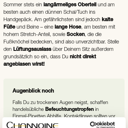
Sommer stets ein
langärmeliges Oberteil
und am
besten auch einen dünnen Schal/Tuch ins
Handgepäck. Am gefährlichsten sind jedoch
kalte
Füße
und Beine – eine
lange Hose
, am besten mit
hohem Stretch-Anteil, sowie
Socken
, die die
Fußknöchel bedecken, sind also unverzichtbar. Stelle
den
Lüftungsauslass
über Deinem Sitz außerdem
grundsätzlich so ein, dass Du
nicht direkt
angeblasen wirst!
Augenblick noch
Falls Du zu trockenen Augen neigst, schaffen
handelsübliche
Befeuchtungstropfen
in
Einmal-Pipetten Abhilfe. Kontaktlinsen sollten vor
längeren Flügen grundsätzlich aus den Augen