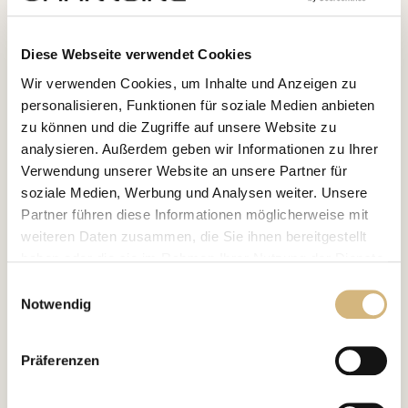
genommen werden.
Diese Webseite verwendet Cookies
Wir verwenden Cookies, um Inhalte und Anzeigen zu
Wir wünschen Dir eine gute und gesunde Reise.
personalisieren, Funktionen für soziale Medien anbieten
zu können und die Zugriffe auf unsere Website zu
analysieren. Außerdem geben wir Informationen zu Ihrer
Verwendung unserer Website an unsere Partner für
Unsere Empfehlung
soziale Medien, Werbung und Analysen weiter. Unsere
Partner führen diese Informationen möglicherweise mit
weiteren Daten zusammen, die Sie ihnen bereitgestellt
haben oder die sie im Rahmen Ihrer Nutzung der Dienste
gesammelt haben.
Einwilligungsauswahl
Notwendig
Erfahren Sie in unserer
Datenschutzrichtlinie
und im
Impressum
mehr darüber, wer wir sind, wie Sie uns
Präferenzen
kontaktieren können und wie wir personenbezogene
Daten verarbeiten.