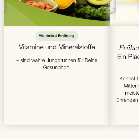
Vitalstoffe & Ernährung
Vitamine und Mineralstoffe
Früher 
Ein Plä
– sind wahre Jungbrunnen für Deine
Gesundheit.
Kennst D
Mitter
meist
führenden 