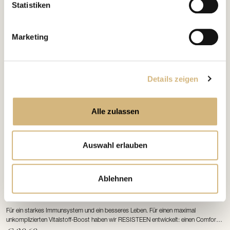
Statistiken
Marketing
Details zeigen
Alle zulassen
Auswahl erlauben
Ablehnen
Immun Protect-Spray
RESISTEEN
Artikelnr. 7031 · 100 ml
Für ein starkes Immunsystem und ein besseres Leben. Für einen maximal
unkomplizierten Vitalstoff-Boost haben wir RESISTEEN entwickelt: einen Comfort-
Spray mit vielen wertvollen Ingredienzen aus der Natur.