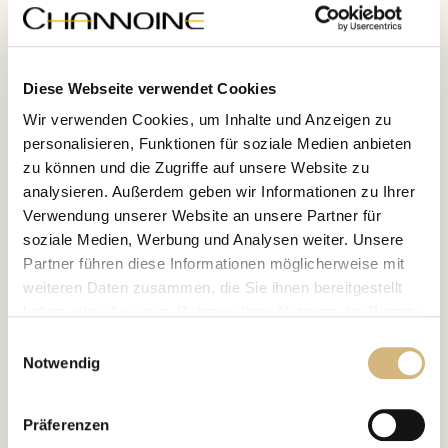
Diese Webseite verwendet Cookies
Wir verwenden Cookies, um Inhalte und Anzeigen zu
personalisieren, Funktionen für soziale Medien anbieten
zu können und die Zugriffe auf unsere Website zu
analysieren. Außerdem geben wir Informationen zu Ihrer
Verwendung unserer Website an unsere Partner für
soziale Medien, Werbung und Analysen weiter. Unsere
Partner führen diese Informationen möglicherweise mit
weiteren Daten zusammen, die Sie ihnen bereitgestellt
haben oder die sie im Rahmen Ihrer Nutzung der Dienste
Day Shield
Multi Benefit
Prime-Creation Vegan
gesammelt haben.
Einwilligungsauswahl
Formulation
Notwendig
Artikelnr. 12220 · 60 ml
Erfahren Sie in unserer
Datenschutzrichtlinie
und im
TAGESCREME: Dieses einzigartig seidig luxuriöse High-End-Pflegekonzentrat
Impressum
mehr darüber, wer wir sind, wie Sie uns
verwöhnt die Haut mit wertvollsten Multi-Target-Intensiv-Additiven.
Präferenzen
kontaktieren können und wie wir personenbezogene
€ 71,80