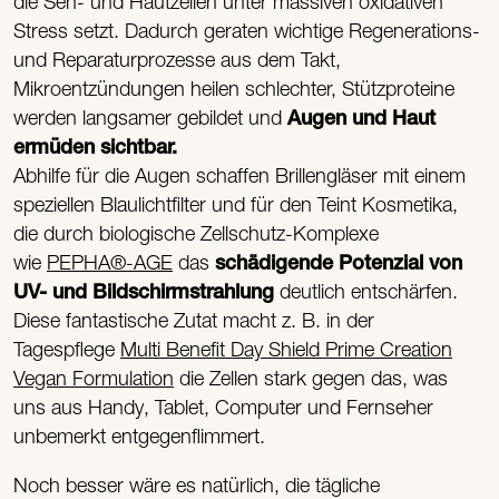
die Seh- und Hautzellen unter massiven oxidativen
Stress setzt. Dadurch geraten wichtige Regenerations-
und Reparaturprozesse aus dem Takt,
Mikroentzündungen heilen schlechter, Stützproteine
werden langsamer gebildet und
Augen und Haut
ermüden sichtbar.
Abhilfe für die Augen schaffen Brillengläser mit einem
speziellen Blaulichtfilter und für den Teint Kosmetika,
die durch biologische Zellschutz-Komplexe
wie
PEPHA®-AGE
das
schädigende Potenzial von
UV- und Bildschirmstrahlung
deutlich entschärfen.
Diese fantastische Zutat macht z. B. in der
Tagespflege
Multi Benefit Day Shield Prime Creation
Vegan Formulation
die Zellen stark gegen das, was
uns aus Handy, Tablet, Computer und Fernseher
unbemerkt entgegenflimmert.
Noch besser wäre es natürlich, die tägliche