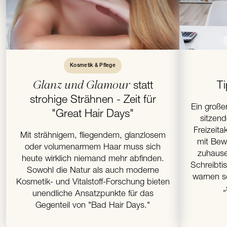
Kosmetik & Pflege
Glanz und Glamour
statt
T
strohige Strähnen - Zeit für
Ein großer
"Great Hair Days"
sitzend
Freizeit
Mit strähnigem, fliegendem, glanzlosem
mit Bew
oder volumenarmem Haar muss sich
zuhause
heute wirklich niemand mehr abfinden.
Schreibti
Sowohl die Natur als auch moderne
warnen s
Kosmetik- und Vitalstoff-Forschung bieten
„
unendliche Ansatzpunkte für das
Gegenteil von "Bad Hair Days."