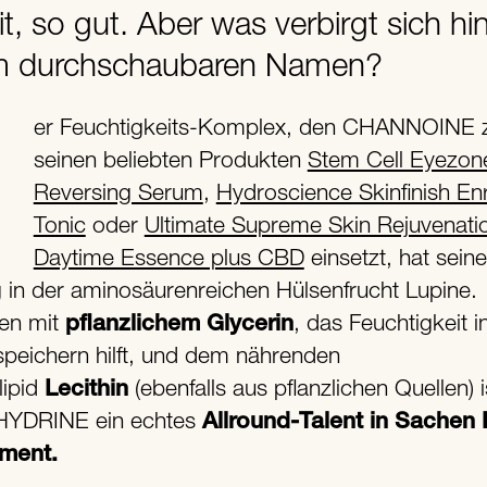
t, so gut. Aber was verbirgt sich hin
m durchschaubaren Namen?
seinen beliebten Produkten
Stem Cell Eyezon
Reversing Serum
,
Hydroscience Skinfinish En
Tonic
oder
Ultimate Supreme Skin Rejuvenati
Daytime Essence plus CBD
einsetzt, hat sein
 in der aminosäurenreichen Hülsenfrucht Lupine.
en mit
pflanzlichem Glycerin
, das Feuchtigkeit i
speichern hilft, und dem nährenden
ipid
Lecithin
(ebenfalls aus pflanzlichen Quellen) i
DRINE ein echtes
Allround-Talent in Sachen
ment.