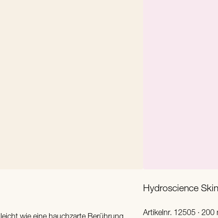
Hydroscience Skin
Artikelnr. 12505 · 200 
 leicht wie eine hauchzarte Berührung.