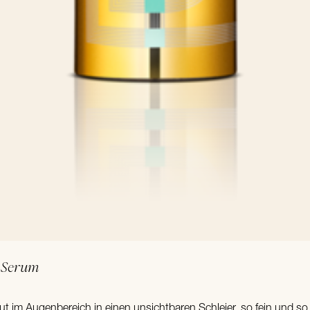
In den Warenkorb
Serum
g
aut im Augenbereich in einen unsichtbaren Schleier, so fein und so