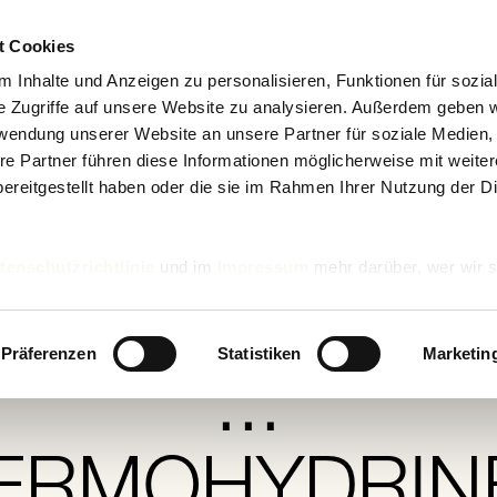
t Cookies
 Inhalte und Anzeigen zu personalisieren, Funktionen für sozia
e Zugriffe auf unsere Website zu analysieren. Außerdem geben w
rwendung unserer Website an unsere Partner für soziale Medien
re Partner führen diese Informationen möglicherweise mit weite
ereitgestellt haben oder die sie im Rahmen Ihrer Nutzung der D
Wissenschaft & Forschung
tenschutzrichtlinie
und im
Impressum
mehr darüber, wer wir s
as ist eigentli
nd wie wir personenbezogene Daten verarbeiten.
Präferenzen
Statistiken
Marketin
...
ERMOHYDRIN