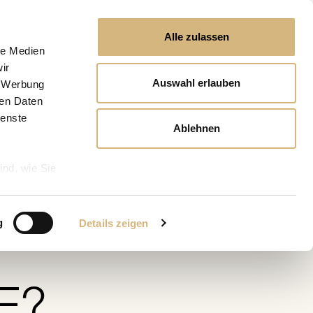
Alle zulassen
le Medien
ir
Auswahl erlauben
, Werbung
ren Daten
ienste
Ablehnen
ind, wie Sie
ch
g
Details zeigen
E?