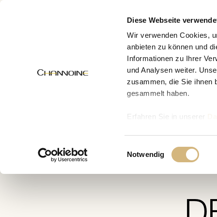
MENÜ
Diese Webseite verwende
Wir verwenden Cookies, um
anbieten zu können und di
Informationen zu Ihrer Ve
Zur Übersicht
und Analysen weiter. Unse
zusammen, die Sie ihnen b
gesammelt haben.
Erfahren Sie in unserer
Da
W
uns kontaktieren können u
Einwilligungsauswahl
Notwendig
D