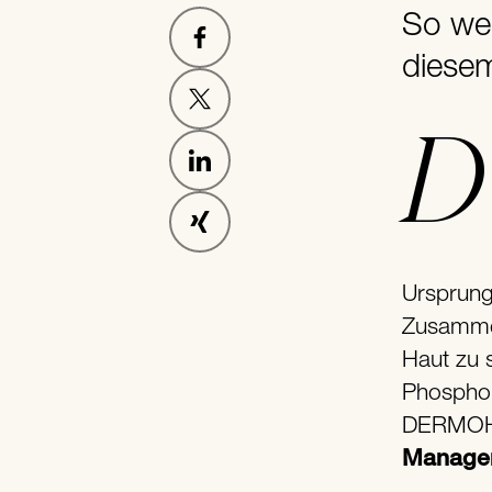
So wei
diese
Der Feuchtigkeits-Komplex, den CHANNOINE z. B. in
Ursprung
Zusamm
Haut zu 
Phosphol
DERMOHY
Manage