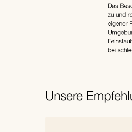
Das Beso
zu und r
eigener 
Umgebung
Feinstau
bei schl
Unsere Empfehl