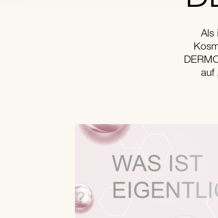
Als
Kosme
DERMOH
auf