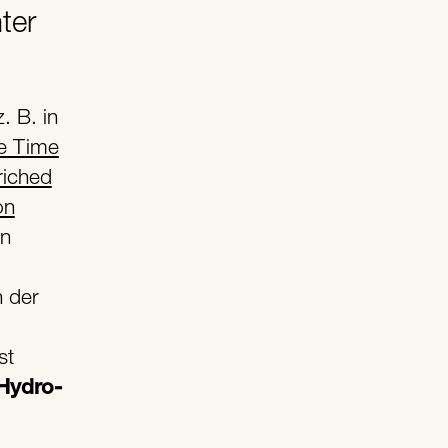
ter
e Time
riched
on
en
n der
st
 Hydro-