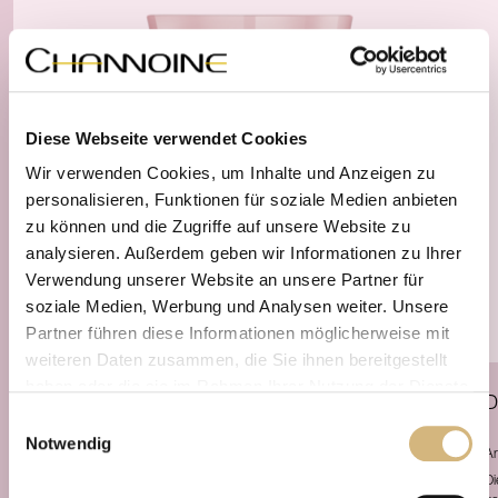
Diese Webseite verwendet Cookies
Wir verwenden Cookies, um Inhalte und Anzeigen zu
personalisieren, Funktionen für soziale Medien anbieten
zu können und die Zugriffe auf unsere Website zu
analysieren. Außerdem geben wir Informationen zu Ihrer
Verwendung unserer Website an unsere Partner für
soziale Medien, Werbung und Analysen weiter. Unsere
Partner führen diese Informationen möglicherweise mit
weiteren Daten zusammen, die Sie ihnen bereitgestellt
haben oder die sie im Rahmen Ihrer Nutzung der Dienste
Overnight Essence
Ultimate Supreme Skin Rejuvenation
D
gesammelt haben.
Einwilligungsauswahl
plus CBD
Notwendig
Artikelnr. 12502 · 60 ml
Ar
Erfahren Sie in unserer
Datenschutzrichtlinie
und im
Schönheit geschieht über Nacht. Dieses unübertroffene Kosmetikum hüllt die Haut
Di
Impressum
mehr darüber, wer wir sind, wie Sie uns