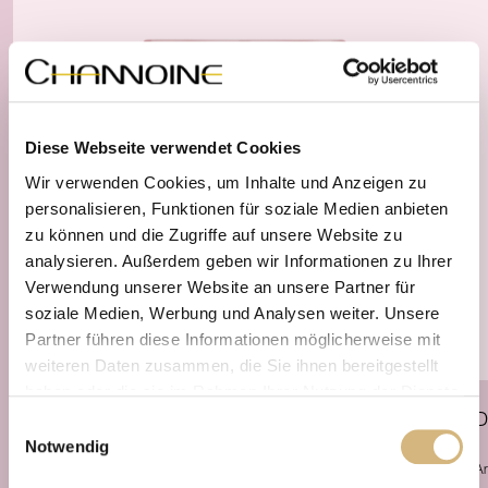
Diese Webseite verwendet Cookies
Wir verwenden Cookies, um Inhalte und Anzeigen zu
personalisieren, Funktionen für soziale Medien anbieten
zu können und die Zugriffe auf unsere Website zu
analysieren. Außerdem geben wir Informationen zu Ihrer
Verwendung unserer Website an unsere Partner für
soziale Medien, Werbung und Analysen weiter. Unsere
Partner führen diese Informationen möglicherweise mit
weiteren Daten zusammen, die Sie ihnen bereitgestellt
haben oder die sie im Rahmen Ihrer Nutzung der Dienste
gesammelt haben.
Daytime Essence
Ultimate Supreme Skin Rejuvenation
D
Einwilligungsauswahl
Notwendig
plus CBD
Erfahren Sie in unserer
Datenschutzrichtlinie
und im
Artikelnr. 12501 · 60 ml
Ar