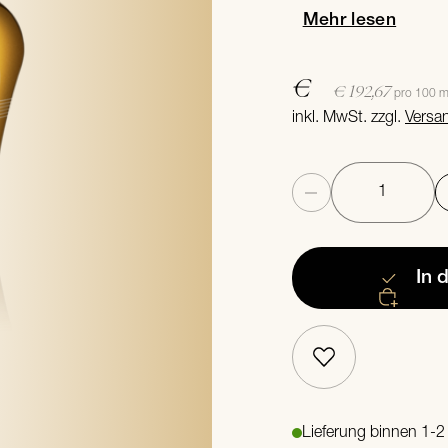
Mehr lesen
€
€ 192,67
pro 100 m
inkl. MwSt. zzgl.
Versa
Anzahl
In 
Lieferung binnen 1-