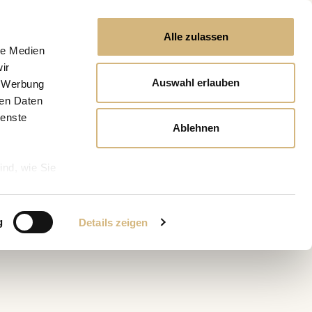
Alle zulassen
le Medien
ir
Auswahl erlauben
, Werbung
ren Daten
ienste
Ablehnen
ind, wie Sie
g
Details zeigen