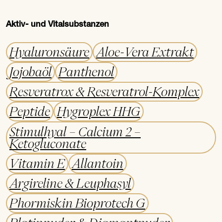
Aktiv- und Vitalsubstanzen
Hyaluronsäure
Aloe-Vera Extrakt
Jojobaöl
Panthenol
Resveratrox & Resveratrol-Komplex
Peptide
Hygroplex HHG
Stimulhyal – Calcium 2 –
Ketogluconate
Vitamin E
Allantoin
Argireline & Leuphasyl
Phormiskin Bioprotech G