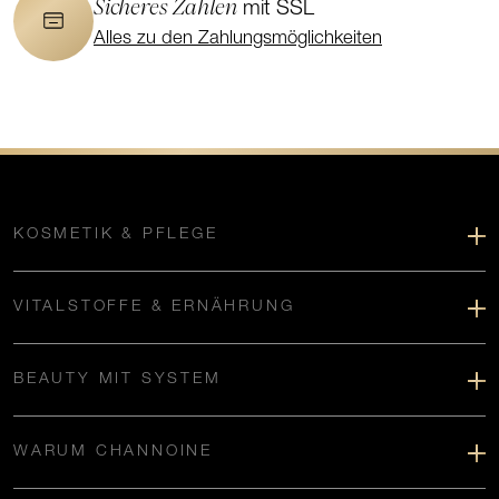
Sicheres Zahlen
mit SSL
Alles zu den Zahlungsmöglichkeiten
KOSMETIK & PFLEGE
VITALSTOFFE & ERNÄHRUNG
BEAUTY MIT SYSTEM
WARUM CHANNOINE