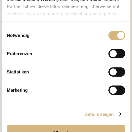
Partner führen diese Informationen möglicherweise mit
weiteren Daten zusammen, die Sie ihnen bereitgestellt
haben oder die sie im Rahmen Ihrer Nutzung der Dienste
gesammelt haben.
Einwilligungsauswahl
Notwendig
Erfahren Sie in unserer
Datenschutzrichtlinie
und im
Impressum
mehr darüber, wer wir sind, wie Sie uns
Präferenzen
kontaktieren können und wie wir personenbezogene
Daten verarbeiten.
Statistiken
Marketing
Details zeigen