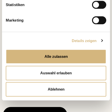
Statistiken
Marketing
INDIVIDUELL UND KOSTENFREI
Details zeigen
Beratungstermin
Jetzt
vereinbaren.
Alle zulassen
Buche jetzt Deinen individuellen Beratungstermin und
erhalte eine kompetente und kostenlose Beratung,
abgestimmt auf Deine Bedürfnisse.
Auswahl erlauben
Bei CHANNOINE stehst Du im Mittelpunkt und unsere
Expert/-innen sind für Dich da, wenn Du uns brauchst.
Ablehnen
Wir freuen uns auf DICH!