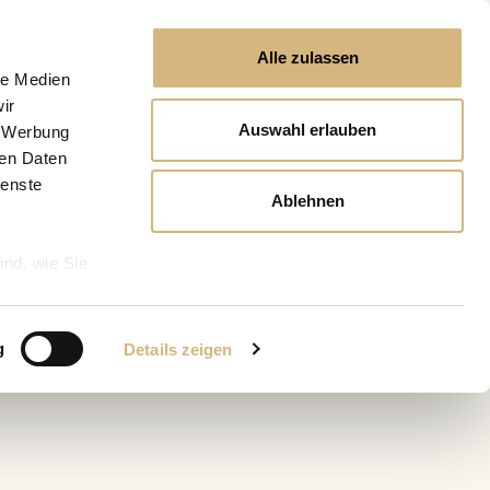
Alle zulassen
le Medien
ir
Auswahl erlauben
, Werbung
ren Daten
ienste
Ablehnen
ind, wie Sie
g
Details zeigen