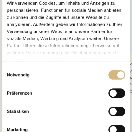
Wir verwenden Cookies, um Inhalte und Anzeigen zu
personalisieren, Funktionen für soziale Medien anbieten
zu können und die Zugriffe auf unsere Website zu
analysieren. Außerdem geben wir Informationen zu Ihrer
Verwendung unserer Website an unsere Partner für
soziale Medien, Werbung und Analysen weiter. Unsere
Partner führen diese Informationen möglicherweise mit
weiteren Daten zusammen, die Sie ihnen bereitgestellt
haben oder die sie im Rahmen Ihrer Nutzung der Dienste
Skin Cleanser
Pro Youthing Deep Hydrating
P
gesammelt haben.
Einwilligungsauswahl
Artikelnr. 16401 · 200 ml
Ar
Notwendig
Diese geschmeidige, zart machende Reinigungstextur wurde speziell für das
Di
Erfahren Sie in unserer
Datenschutzrichtlinie
und im
jugendliche Hautbild konzipiert.
be
Impressum
mehr darüber, wer wir sind, wie Sie uns
€ 26,30
€
Präferenzen
kontaktieren können und wie wir personenbezogene
Daten verarbeiten.
Statistiken
Marketing