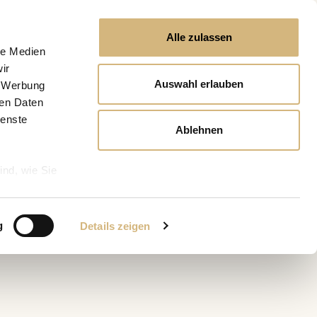
Alle zulassen
le Medien
ir
Auswahl erlauben
, Werbung
ren Daten
ienste
Ablehnen
ind, wie Sie
g
Details zeigen