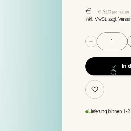
€
€ 10,13
pro 100 ml
inkl. MwSt. zzgl.
Versa
Anzahl
In 
Lieferung binnen 1-