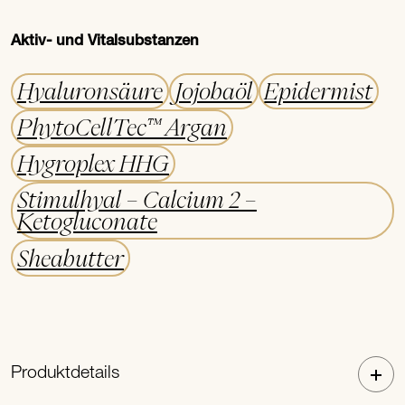
Aktiv- und Vitalsubstanzen
Hyaluronsäure
Jojobaöl
Epidermist
PhytoCellTec™ Argan
Hygroplex HHG
Stimulhyal – Calcium 2 –
Ketogluconate
Sheabutter
Produktdetails