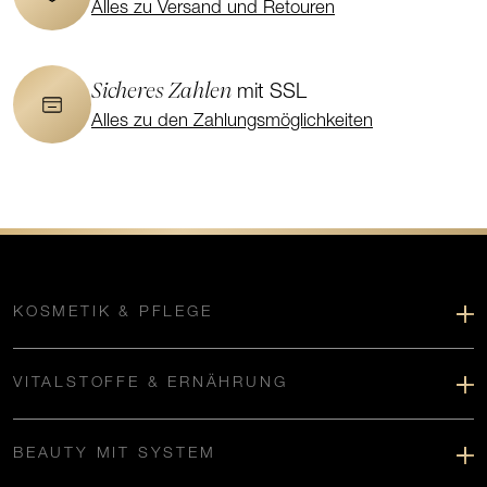
Alles zu Versand und Retouren
Sicheres Zahlen
mit SSL
Alles zu den Zahlungsmöglichkeiten
KOSMETIK & PFLEGE
VITALSTOFFE & ERNÄHRUNG
BEAUTY MIT SYSTEM