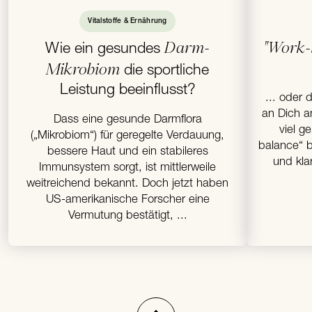
Vitalstoffe & Ernährung
Darm-
"Work-l
Wie ein gesundes
Mikrobiom
die sportliche
Leistung beeinflusst?
... oder 
an Dich a
Dass eine gesunde Darmflora
viel g
(„Mikrobiom“) für geregelte Verdauung,
balance“ b
bessere Haut und ein stabileres
und kla
Immunsystem sorgt, ist mittlerweile
weitreichend bekannt. Doch jetzt haben
US-amerikanische Forscher eine
Vermutung bestätigt, ...
Nach oben