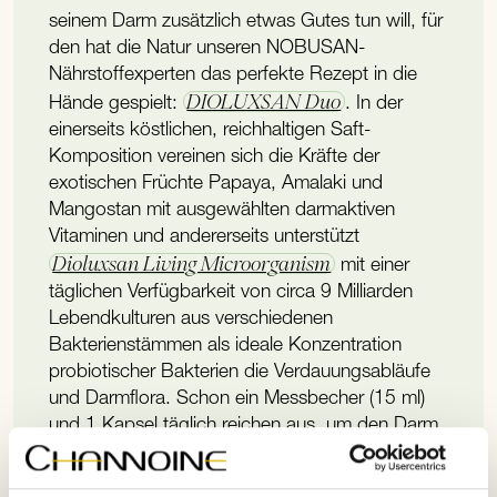
seinem Darm zusätzlich etwas Gutes tun will, für
den hat die Natur unseren NOBUSAN-
Nährstoffexperten das perfekte Rezept in die
DIOLUXSAN Duo
Hände gespielt:
. In der
einerseits köstlichen, reichhaltigen Saft-
Komposition vereinen sich die Kräfte der
exotischen Früchte Papaya, Amalaki und
Mangostan mit ausgewählten darmaktiven
Vitaminen und andererseits unterstützt
Dioluxsan Living Microorganism
mit einer
täglichen Verfügbarkeit von circa 9 Milliarden
Lebendkulturen aus verschiedenen
Bakterienstämmen als ideale Konzentration
probiotischer Bakterien die Verdauungsabläufe
und Darmflora. Schon ein Messbecher (15 ml)
und 1 Kapsel täglich reichen aus, um den Darm
zu pflegen und für eine gute Gesundheit
vorzusorgen!