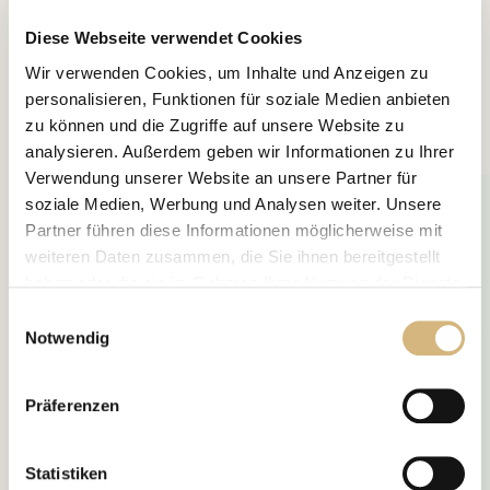
Diese Webseite verwendet Cookies
Wir verwenden Cookies, um Inhalte und Anzeigen zu
personalisieren, Funktionen für soziale Medien anbieten
Unsere Empfehlung
zu können und die Zugriffe auf unsere Website zu
analysieren. Außerdem geben wir Informationen zu Ihrer
Verwendung unserer Website an unsere Partner für
soziale Medien, Werbung und Analysen weiter. Unsere
Partner führen diese Informationen möglicherweise mit
weiteren Daten zusammen, die Sie ihnen bereitgestellt
haben oder die sie im Rahmen Ihrer Nutzung der Dienste
gesammelt haben.
Einwilligungsauswahl
Notwendig
Erfahren Sie in unserer
Datenschutzrichtlinie
und im
Impressum
mehr darüber, wer wir sind, wie Sie uns
Präferenzen
kontaktieren können und wie wir personenbezogene
Daten verarbeiten.
Statistiken