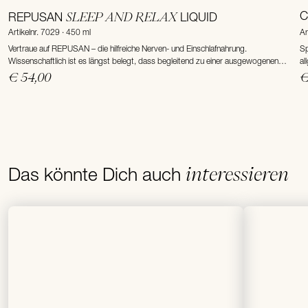
SLEEP AND RELAX
C
REPUSAN
LIQUID
Artikelnr. 7029 · 450 ml
Ar
Vertraue auf REPUSAN – die hilfreiche Nerven- und Einschlafnahrung.
Sp
Wissenschaftlich ist es längst belegt, dass begleitend zu einer ausgewogenen
al
Ernährung ein Profil ausgewählter Vital- und Pflanzenstoffe unsere nervliche
au
€ 54,00
€
Substanz, besonders aber ...
interessieren
Das könnte Dich auch