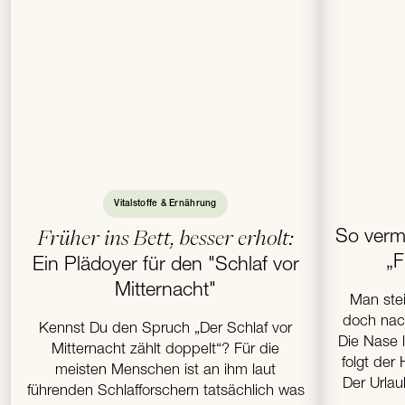
Vitalstoffe & Ernährung
Früher ins Bett, besser erholt:
So verme
„F
Ein Plädoyer für den "Schlaf vor
Mitternacht"
Man stei
doch nac
Kennst Du den Spruch „Der Schlaf vor
Die Nase l
Mitternacht zählt doppelt“? Für die
folgt der
meisten Menschen ist an ihm laut
Der Urlau
führenden Schlafforschern tatsächlich was