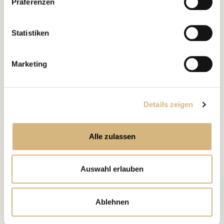
Präferenzen
Eintreffen am Zielort keinesfalls ansieht.
kontaktieren können und wie wir personenbezogene
Daten verarbeiten.
Wenn Du weiche Kontaktlinsen trägst, nimm
Statistiken
diese vor dem Flug unbedingt heraus
und nutze
stattdessen eine Brille. Im trockenen Klima der
Flugzeugkabine wirst Du sonst Dein „rotes“
Marketing
Wunder erleben – und das hat einen anhaltend
negativen Einfluss auf alle nachfolgenden Tage.
Details zeigen
Beherzige diese Tipps und genieße ein unbeschwertes
Reisevergnügen!
Alle zulassen
Unsere Empfehlung
Auswahl erlauben
Ablehnen