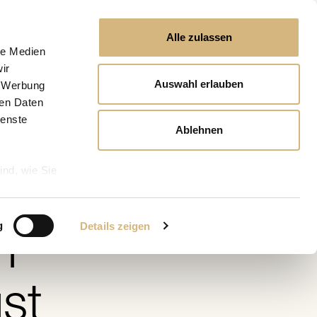
Alle zulassen
le Medien
ir
Auswahl erlauben
, Werbung
ren Daten
ienste
Ablehnen
ind, wie Sie
e
g
Details zeigen
h
st