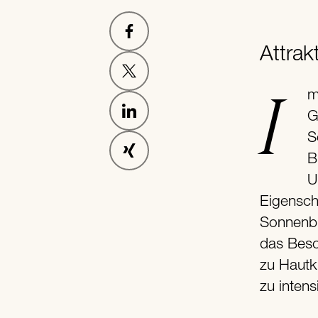
Attrak
Immer noch ist für uns eine intensive Bräune ein Zeichen von
G
S
B
U
Eigensch
Sonnenbr
das Beson
zu Hautk
zu inten