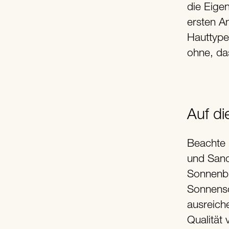
die Eige
ersten A
Hauttype
ohne, da
Auf d
Beachte 
und Sand
Sonnenbr
Sonnensc
ausreich
Qualität