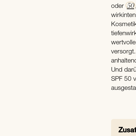
50
oder
wirkinte
Kosmetik
tiefenwi
wertvoll
versorgt.
anhalten
Und darü
SPF 50 v
ausgestat
Zusat