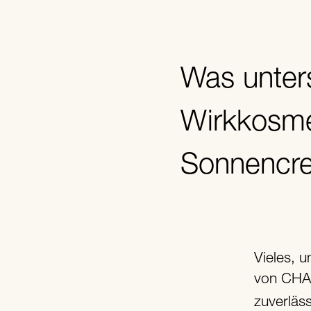
Was unters
Wirkkosm
Sonnencr
Vieles, 
von CHAN
zuverläs