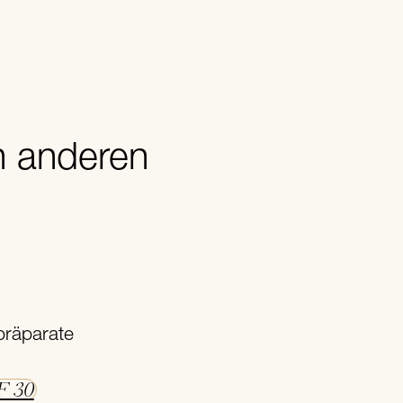
 anderen
präparate
F 30