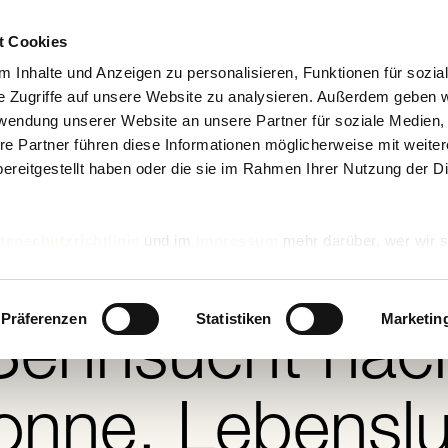
t Cookies
 Inhalte und Anzeigen zu personalisieren, Funktionen für sozia
e Zugriffe auf unsere Website zu analysieren. Außerdem geben w
rwendung unserer Website an unsere Partner für soziale Medien
re Partner führen diese Informationen möglicherweise mit weite
ereitgestellt haben oder die sie im Rahmen Ihrer Nutzung der D
Kosmetik & Pflege
tenschutzrichtlinie
und im
Impressum
mehr darüber, wer wir s
Sommerzeit, di
nd wie wir personenbezogene Daten verarbeiten.
Präferenzen
Statistiken
Marketin
Sehnsucht nac
onne, Lebenslu