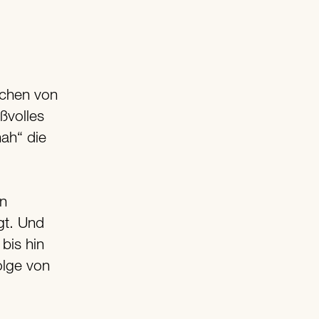
aßvolles
nah“ die
in
gt. Und
bis hin
olge von