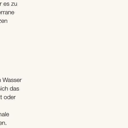
r es zu
rrane
zen
on Wasser
sich das
t oder
male
en.