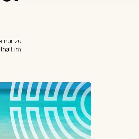
s nur zu
thalt im