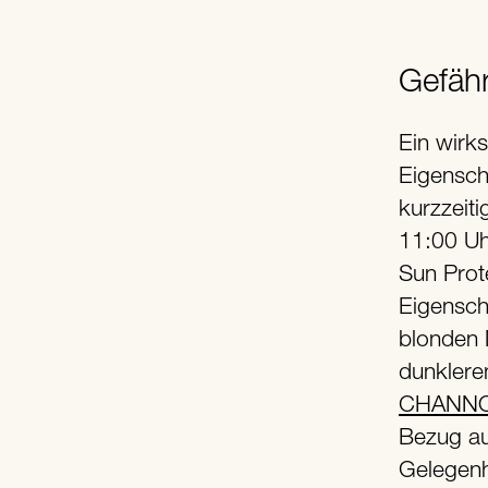
Gefähr
Ein wirk
Eigenschu
kurzzeiti
11:00 Uh
Sun Prote
Eigenschu
blonden 
dunklere
CHANNOI
Bezug au
Gelegenh