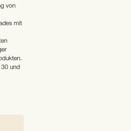
ng von
ades mit
,
ten
ger
odukten.
F 30 und