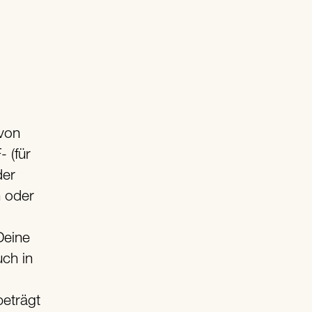
 von
 (für
der
n oder
Deine
uch in
beträgt