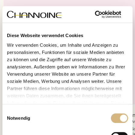
Diese Webseite verwendet Cookies
Wir verwenden Cookies, um Inhalte und Anzeigen zu
personalisieren, Funktionen für soziale Medien anbieten
zu können und die Zugriffe auf unsere Website zu
analysieren. Außerdem geben wir Informationen zu Ihrer
Verwendung unserer Website an unsere Partner für
soziale Medien, Werbung und Analysen weiter. Unsere
Partner führen diese Informationen möglicherweise mit
weiteren Daten zusammen, die Sie ihnen bereitgestellt
haben oder die sie im Rahmen Ihrer Nutzung der Dienste
gesammelt haben.
Einwilligungsauswahl
24H Concentrate
Ultimate Skin Rejuvenation
I
Notwendig
Artikelnr. 12403 · 60 ml
Ar
Erfahren Sie in unserer
Datenschutzrichtlinie
und im
Dieses wertvolle High-End-Kosmetikum bewirkt eine nachhaltige Anregung der
Sc
Impressum
mehr darüber, wer wir sind, wie Sie uns
Zellneubildung und lässt auch matte und bedürftige Hautbilder jugendlich frisch
Es