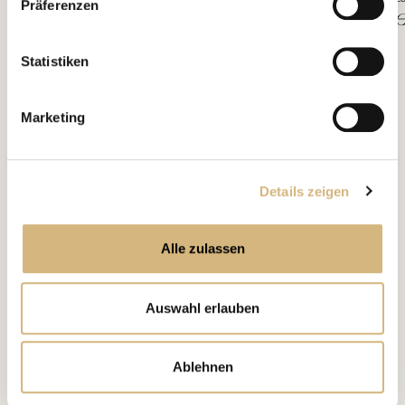
Präferenzen
kontaktieren können und wie wir personenbezogene
erstrahlen.
€ 67,30
€
Daten verarbeiten.
Statistiken
Marketing
Details zeigen
Alle zulassen
Auswahl erlauben
Ablehnen