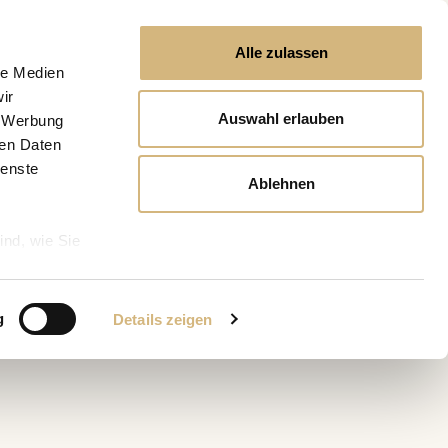
Alle zulassen
le Medien
ir
Auswahl erlauben
, Werbung
ren Daten
ienste
Ablehnen
ind, wie Sie
g
Details zeigen