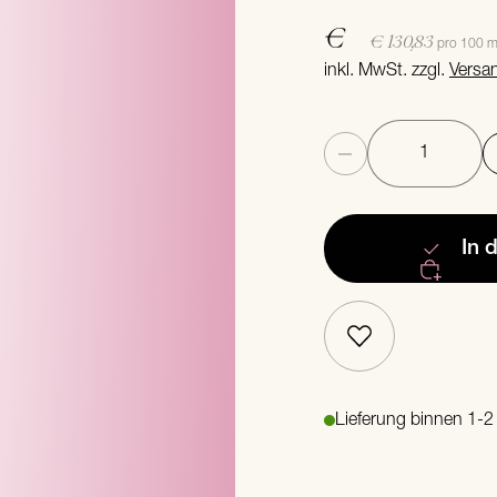
€
€ 130,83
pro 100 m
inkl. MwSt. zzgl.
Versa
Anzahl
In 
Lieferung binnen 1-