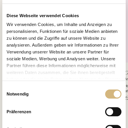
Diese Webseite verwendet Cookies
Wir verwenden Cookies, um Inhalte und Anzeigen zu
personalisieren, Funktionen für soziale Medien anbieten
zu können und die Zugriffe auf unsere Website zu
analysieren. Außerdem geben wir Informationen zu Ihrer
Verwendung unserer Website an unsere Partner für
soziale Medien, Werbung und Analysen weiter. Unsere
Partner führen diese Informationen möglicherweise mit
weiteren Daten zusammen, die Sie ihnen bereitgestellt
Day Concentrate
O
High Potency Cell Nutritious
haben oder die sie im Rahmen Ihrer Nutzung der Dienste
Artikelnr. 12401 · 60 ml
Ar
gesammelt haben.
Die hochveredelte Formulierung dieses Pflegekonzentrates legt einen Biofilm aus
Ho
Einwilligungsauswahl
wertvollen Lipiden und hochaktiven Anti-Aging-Komponenten über die Haut. Das
er
Notwendig
Hautbild wirkt sofort glatter und jugendlich gefestigt. Verwöhne Dich und Deine
Nä
€ 66,90
€
Erfahren Sie in unserer
Datenschutzrichtlinie
und im
Haut mit ...
Impressum
mehr darüber, wer wir sind, wie Sie uns
Präferenzen
kontaktieren können und wie wir personenbezogene
Daten verarbeiten.